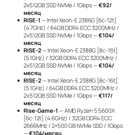
2x512GB SSD NVMe / 1Gbps —
€92/
месяц
RISE-1
— Intel Xeon-E 2386G [6c-12t]
(4.7GHz) / 64GB DDR4 ECC 3200MHz /
2x512GB SSD NVMe / 1Gbps —
€104/
месяц
RISE-2
— Intel Xeon-E 2388G [8c-16t]
(5.1GHz) / 32GB DDR4 ECC 3200MHz /
2x512GB SSD NVMe / 1Gbps —
€104/
месяц
RISE-2
— Intel Xeon-E 2388G [8c-16t]
(5.1GHz) / 64GB DDR4 ECC 3200MHz /
2x512GB SSD NVMe / 1Gbps —
€117/
месяц
Rise-Game-1
— AMD Ryzen 5 5600X
[6c-12t] (4.6GHz) / 32GB DDR4 ECC
2666MHz / 2×500 GB NVMe SSD / 1Gbps
—
€104/месяц