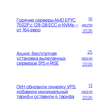
16
Горячие серверы AMD EPYC
июля
7502P с 128 GB ECC и NVMe —
от 164 евро
2026
25
Акция: бесплатная
июня
установка выделенных
серверов SYS и RISE
2026
13
OVH обновили линейку VPS:
июня
добавили минимальный
тариф и оставили 4 тарифа
2026