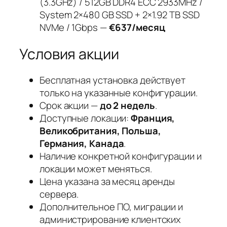
(3.3GHz) / 512GB DDR4 ECC 2933MHz /
System 2×480 GB SSD + 2×1.92 TB SSD
NVMe / 1Gbps —
€637/месяц
Условия акции
Бесплатная установка действует
только на указанные конфигурации.
Срок акции —
до 2 недель
.
Доступные локации:
Франция,
Великобритания, Польша,
Германия, Канада
.
Наличие конкретной конфигурации и
локации может меняться.
Цена указана за месяц аренды
сервера.
Дополнительное ПО, миграции и
администрирование клиентских