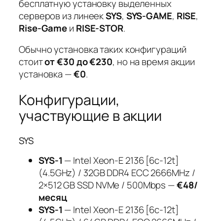
бесплатную установку выделенных
серверов из линеек
SYS
,
SYS-GAME
,
RISE
,
Rise-Game
и
RISE-STOR
.
Обычно установка таких конфигураций
стоит
от €30 до €230
, но на время акции
установка —
€0
.
Конфигурации,
участвующие в акции
SYS
SYS-1
— Intel Xeon-E 2136 [6c-12t]
(4.5GHz) / 32GB DDR4 ECC 2666MHz /
2×512 GB SSD NVMe / 500Mbps —
€48/
месяц
SYS-1
— Intel Xeon-E 2136 [6c-12t]