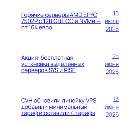
16
Горячие серверы AMD EPYC
июля
7502P с 128 GB ECC и NVMe —
от 164 евро
2026
25
Акция: бесплатная
июня
установка выделенных
серверов SYS и RISE
2026
13
OVH обновили линейку VPS:
июня
добавили минимальный
тариф и оставили 4 тарифа
2026