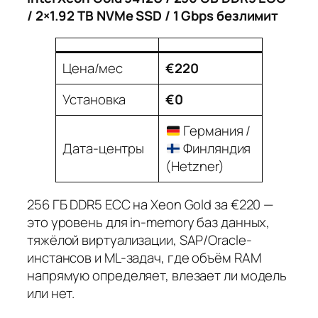
/ 2×1.92 TB NVMe SSD / 1 Gbps безлимит
Цена/мес
€220
Установка
€0
Германия /
Дата-центры
Финляндия
(Hetzner)
256 ГБ DDR5 ECC на Xeon Gold за €220 —
это уровень для in-memory баз данных,
тяжёлой виртуализации, SAP/Oracle-
инстансов и ML-задач, где объём RAM
напрямую определяет, влезает ли модель
или нет.