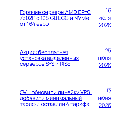
16
Горячие серверы AMD EPYC
июля
7502P с 128 GB ECC и NVMe —
от 164 евро
2026
25
Акция: бесплатная
июня
установка выделенных
серверов SYS и RISE
2026
13
OVH обновили линейку VPS:
июня
добавили минимальный
тариф и оставили 4 тарифа
2026