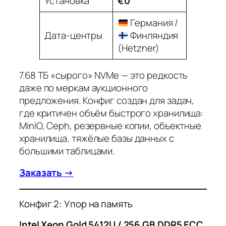
Установка
€0
Германия /
Дата-центры
Финляндия
(Hetzner)
7.68 ТБ «сырого» NVMe — это редкость
даже по меркам аукционного
предложения. Конфиг создан для задач,
где критичен объём быстрого хранилища:
MinIO, Ceph, резервные копии, объектные
хранилища, тяжёлые базы данных с
большими таблицами.
Заказать →
Конфиг 2: Упор на память
Intel Xeon Gold 5412U / 256 GB DDR5 ECC